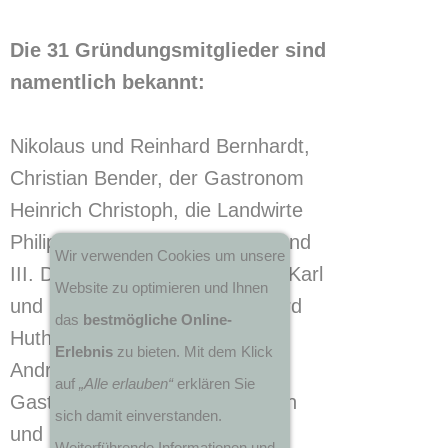
Die 31 Gründungsmitglieder sind
namentlich bekannt:
Nikolaus und Reinhard Bernhardt,
Christian Bender, der Gastronom
Heinrich Christoph, die Landwirte
Philipp sowie Heinrich Euler II und
Wir verwenden Cookies um unsere
III. Die Frischmanns waren mit Karl
Website zu optimieren und Ihnen
und Ludwig vertreten. Zu Eduard
das
bestmögliche Online-
Huth gesellte sich der Bäcker
Erlebnis
zu bieten. Mit dem Klick
Andreas Hertlein nebst den
auf
„Alle erlauben“
erklären Sie
Gastronomen Heinrich Hofmann
sich damit einverstanden.
und Hartmann Hebe.
Weiterführende Informationen und